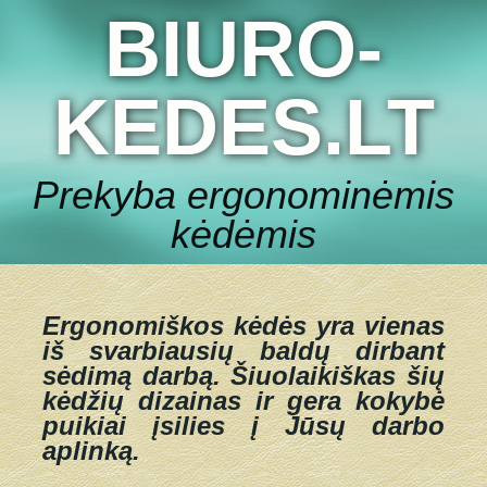
BIURO-
KEDES.LT
Prekyba ergonominėmis
kėdėmis
Ergonomiškos kėdės yra vienas
iš svarbiausių baldų dirbant
sėdimą darbą.
Šiuolaikiškas šių
kėdžių dizainas ir gera kokybė
puikiai įsilies į Jūsų darbo
aplinką.