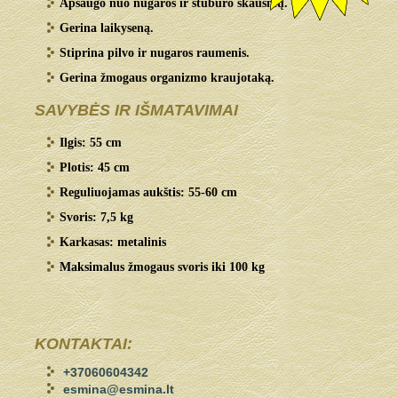
Apsaugo nuo nugaros ir stuburo skausmų.
Gerina laikyseną.
Stiprina pilvo ir nugaros raumenis.
Gerina žmogaus organizmo kraujotaką.
SAVYBĖS IR IŠMATAVIMAI
Ilgis: 55 cm
Plotis: 45 cm
Reguliuojamas aukštis: 55-60 cm
Svoris: 7,5 kg
Karkasas: metalinis
Maksimalus žmogaus svoris iki 100 kg
KONTAKTAI:
+37060604342
esmina@esmina.lt