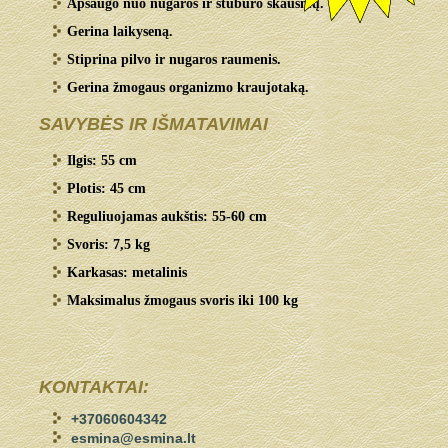
Apsaugo nuo nugaros ir stuburo skausmų.
Gerina laikyseną.
Stiprina pilvo ir nugaros raumenis.
Gerina žmogaus organizmo kraujotaką.
SAVYBĖS IR IŠMATAVIMAI
Ilgis: 55 cm
Plotis: 45 cm
Reguliuojamas aukštis: 55-60 cm
Svoris: 7,5 kg
Karkasas: metalinis
Maksimalus žmogaus svoris iki 100 kg
KONTAKTAI:
+37060604342
esmina@esmina.lt