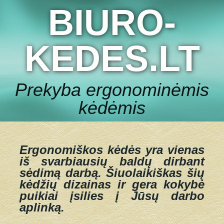
BIURO-
KEDES.LT
Prekyba ergonominėmis
kėdėmis
Ergonomiškos kėdės yra vienas
iš svarbiausių baldų dirbant
sėdimą darbą.
Šiuolaikiškas šių
kėdžių dizainas ir gera kokybė
puikiai įsilies į Jūsų darbo
aplinką.