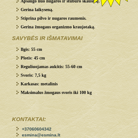
Apsaugo nuo nugaros ir stuburo skausmų.
Gerina laikyseną.
Stiprina pilvo ir nugaros raumenis.
Gerina žmogaus organizmo kraujotaką.
SAVYBĖS IR IŠMATAVIMAI
Ilgis: 55 cm
Plotis: 45 cm
Reguliuojamas aukštis: 55-60 cm
Svoris: 7,5 kg
Karkasas: metalinis
Maksimalus žmogaus svoris iki 100 kg
KONTAKTAI:
+37060604342
esmina@esmina.lt