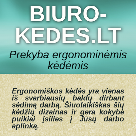
BIURO-
KEDES.LT
Prekyba ergonominėmis
kėdėmis
Ergonomiškos kėdės yra vienas
iš svarbiausių baldų dirbant
sėdimą darbą.
Šiuolaikiškas šių
kėdžių dizainas ir gera kokybė
puikiai įsilies į Jūsų darbo
aplinką.