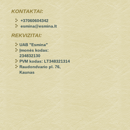
KONTAKTAI:
+37060604342
esmina@esmina.lt
REKVIZITAI:
UAB "Esmina"
Įmonės kodas:
234832130
PVM kodas: LT348321314
Raudondvario pl. 76,
Kaunas