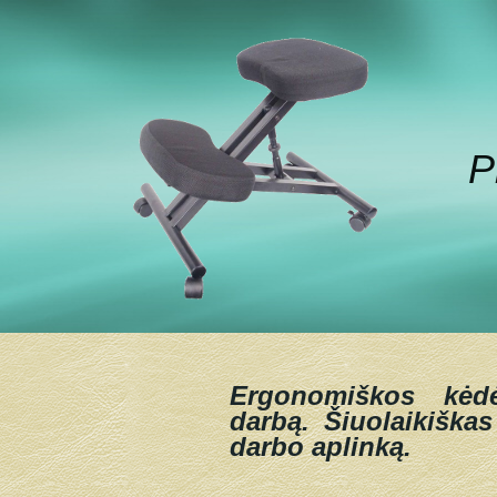
P
Ergonomiškos kėd
darbą.
Šiuolaikiškas
darbo aplinką.