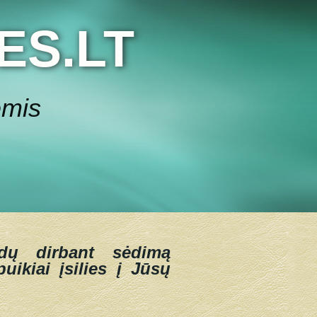
ES.LT
ėmis
dų dirbant sėdimą
uikiai įsilies į Jūsų