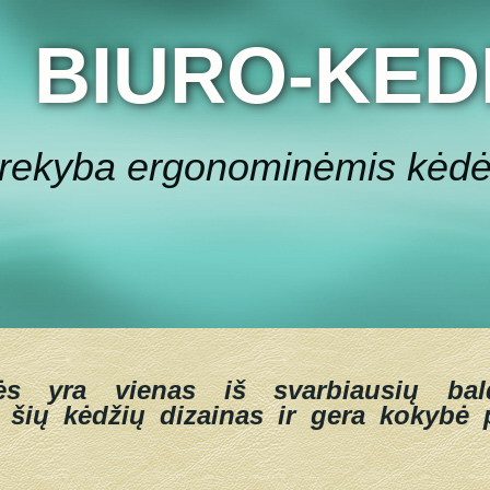
BIURO-KED
rekyba ergonominėmis kėd
ės yra vienas iš svarbiausių bal
 šių kėdžių dizainas ir gera kokybė p