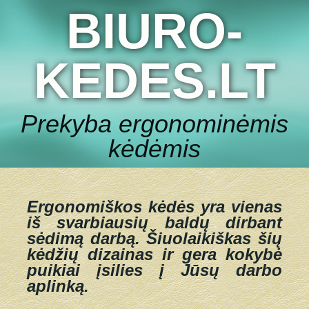
BIURO-
KEDES.LT
Prekyba ergonominėmis
kėdėmis
Ergonomiškos kėdės yra vienas
iš svarbiausių baldų dirbant
sėdimą darbą.
Šiuolaikiškas šių
kėdžių dizainas ir gera kokybė
puikiai įsilies į Jūsų darbo
aplinką.