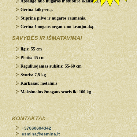
Apsaugo nuo nugaros ir stuburo skausmų.
Gerina laikyseną.
Stiprina pilvo ir nugaros raumenis.
Gerina žmogaus organizmo kraujotaką.
SAVYBĖS IR IŠMATAVIMAI
Ilgis: 55 cm
Plotis: 45 cm
Reguliuojamas aukštis: 55-60 cm
Svoris: 7,5 kg
Karkasas: metalinis
Maksimalus žmogaus svoris iki 100 kg
KONTAKTAI:
+37060604342
esmina@esmina.lt