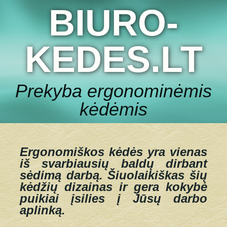
BIURO-
KEDES.LT
Prekyba ergonominėmis
kėdėmis
Ergonomiškos kėdės yra vienas
iš svarbiausių baldų dirbant
sėdimą darbą.
Šiuolaikiškas šių
kėdžių dizainas ir gera kokybė
puikiai įsilies į Jūsų darbo
aplinką.