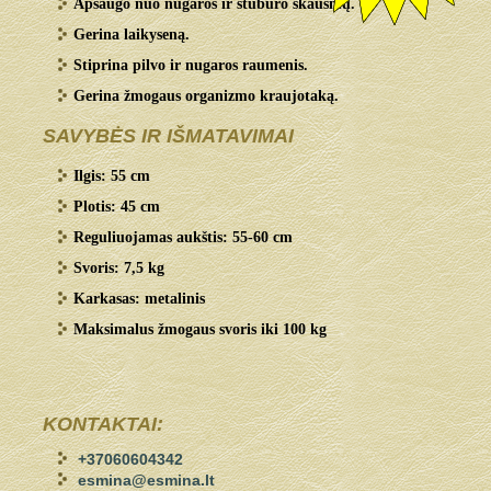
Apsaugo nuo nugaros ir stuburo skausmų.
Gerina laikyseną.
Stiprina pilvo ir nugaros raumenis.
Gerina žmogaus organizmo kraujotaką.
SAVYBĖS IR IŠMATAVIMAI
Ilgis: 55 cm
Plotis: 45 cm
Reguliuojamas aukštis: 55-60 cm
Svoris: 7,5 kg
Karkasas: metalinis
Maksimalus žmogaus svoris iki 100 kg
KONTAKTAI:
+37060604342
esmina@esmina.lt