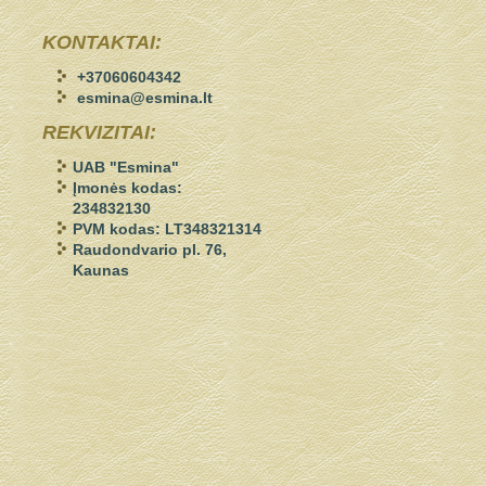
KONTAKTAI:
+37060604342
esmina@esmina.lt
REKVIZITAI:
UAB "Esmina"
Įmonės kodas:
234832130
PVM kodas: LT348321314
Raudondvario pl. 76,
Kaunas