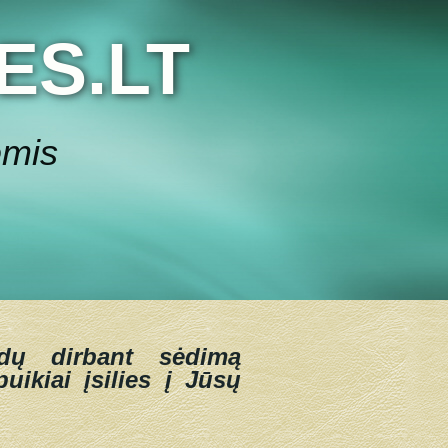
ES.LT
ėmis
dų dirbant sėdimą
uikiai įsilies į Jūsų