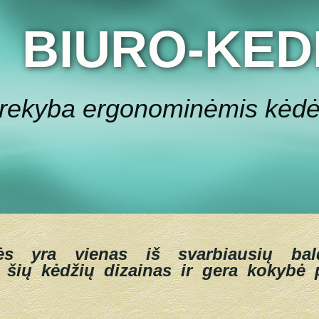
BIURO-KED
rekyba ergonominėmis kėd
ės yra vienas iš svarbiausių bal
 šių kėdžių dizainas ir gera kokybė p