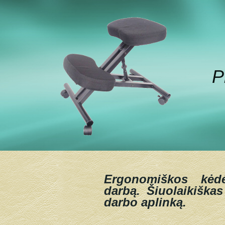
P
Ergonomiškos kėd
darbą.
Šiuolaikiškas
darbo aplinką.