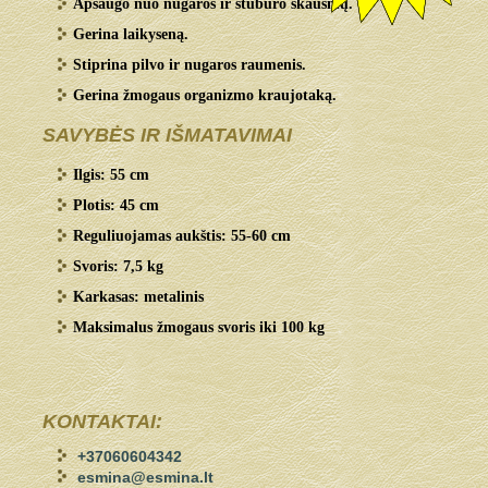
Apsaugo nuo nugaros ir stuburo skausmų.
Gerina laikyseną.
Stiprina pilvo ir nugaros raumenis.
Gerina žmogaus organizmo kraujotaką.
SAVYBĖS IR IŠMATAVIMAI
Ilgis: 55 cm
Plotis: 45 cm
Reguliuojamas aukštis: 55-60 cm
Svoris: 7,5 kg
Karkasas: metalinis
Maksimalus žmogaus svoris iki 100 kg
KONTAKTAI:
+37060604342
esmina@esmina.lt