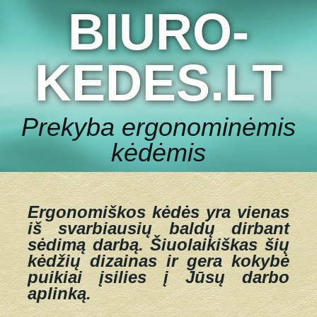
BIURO-
KEDES.LT
Prekyba ergonominėmis
kėdėmis
Ergonomiškos kėdės yra vienas
iš svarbiausių baldų dirbant
sėdimą darbą.
Šiuolaikiškas šių
kėdžių dizainas ir gera kokybė
puikiai įsilies į Jūsų darbo
aplinką.