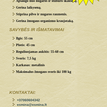
Apsaugo nuo nugaros ir stuburo skausmų.
Gerina laikyseną.
Stiprina pilvo ir nugaros raumenis.
Gerina žmogaus organizmo kraujotaką.
SAVYBĖS IR IŠMATAVIMAI
Ilgis: 55 cm
Plotis: 45 cm
Reguliuojamas aukštis: 55-60 cm
Svoris: 7,5 kg
Karkasas: metalinis
Maksimalus žmogaus svoris iki 100 kg
KONTAKTAI:
+37060604342
esmina@esmina.lt