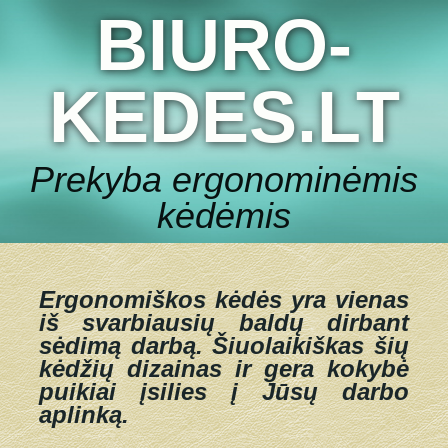
BIURO-
KEDES.LT
Prekyba ergonominėmis
kėdėmis
Ergonomiškos kėdės yra vienas
iš svarbiausių baldų dirbant
sėdimą darbą.
Šiuolaikiškas šių
kėdžių dizainas ir gera kokybė
puikiai įsilies į Jūsų darbo
aplinką.