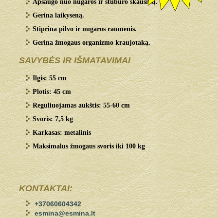
Apsaugo nuo nugaros ir stuburo skausmų.
Gerina laikyseną.
Stiprina pilvo ir nugaros raumenis.
Gerina žmogaus organizmo kraujotaką.
SAVYBĖS IR IŠMATAVIMAI
Ilgis: 55 cm
Plotis: 45 cm
Reguliuojamas aukštis: 55-60 cm
Svoris: 7,5 kg
Karkasas: metalinis
Maksimalus žmogaus svoris iki 100 kg
KONTAKTAI:
+37060604342
esmina@esmina.lt