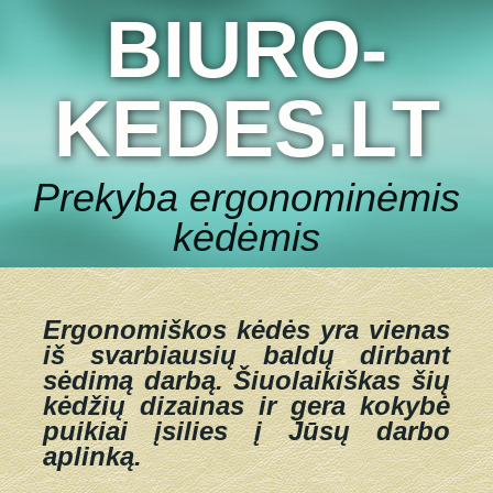
BIURO-
KEDES.LT
Prekyba ergonominėmis
kėdėmis
Ergonomiškos kėdės yra vienas
iš svarbiausių baldų dirbant
sėdimą darbą.
Šiuolaikiškas šių
kėdžių dizainas ir gera kokybė
puikiai įsilies į Jūsų darbo
aplinką.