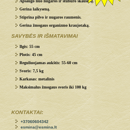
Apsaugo nuo nugaros ir stuburo skausmų.
Gerina laikyseną.
Stiprina pilvo ir nugaros raumenis.
Gerina žmogaus organizmo kraujotaką.
SAVYBĖS IR IŠMATAVIMAI
Ilgis: 55 cm
Plotis: 45 cm
Reguliuojamas aukštis: 55-60 cm
Svoris: 7,5 kg
Karkasas: metalinis
Maksimalus žmogaus svoris iki 100 kg
KONTAKTAI:
+37060604342
esmina@esmina.lt