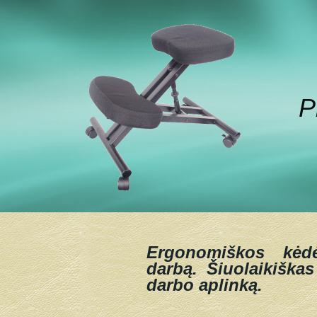
P
Ergonomiškos kėd
darbą.
Šiuolaikiškas
darbo aplinką.