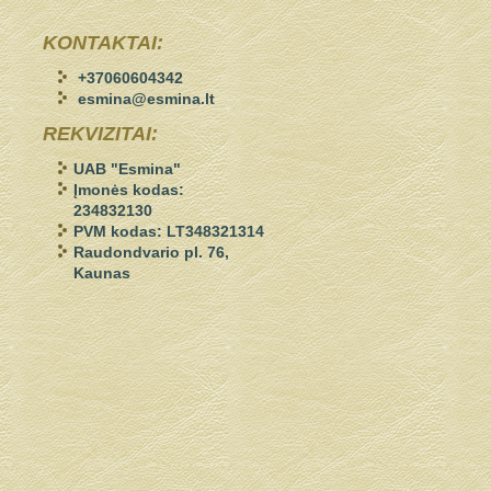
KONTAKTAI:
+37060604342
esmina@esmina.lt
REKVIZITAI:
UAB "Esmina"
Įmonės kodas:
234832130
PVM kodas: LT348321314
Raudondvario pl. 76,
Kaunas