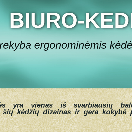
BIURO-KED
rekyba ergonominėmis kėd
ės yra vienas iš svarbiausių bal
 šių kėdžių dizainas ir gera kokybė p