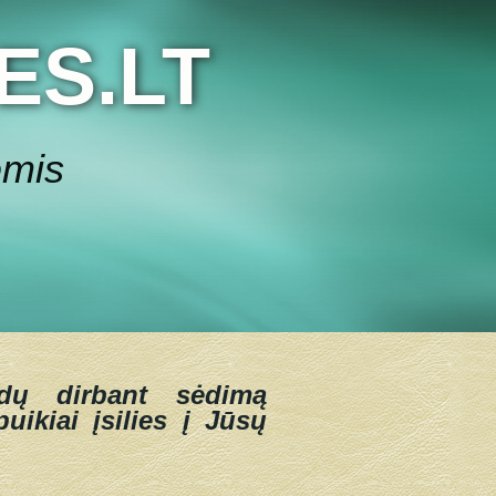
ES.LT
ėmis
dų dirbant sėdimą
uikiai įsilies į Jūsų