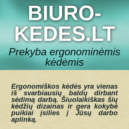
BIURO-
KEDES.LT
Prekyba ergonominėmis
kėdėmis
Ergonomiškos kėdės yra vienas
iš svarbiausių baldų dirbant
sėdimą darbą.
Šiuolaikiškas šių
kėdžių dizainas ir gera kokybė
puikiai įsilies į Jūsų darbo
aplinką.