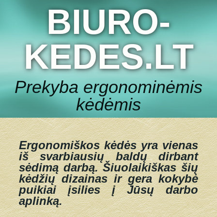
BIURO-
KEDES.LT
Prekyba ergonominėmis
kėdėmis
Ergonomiškos kėdės yra vienas
iš svarbiausių baldų dirbant
sėdimą darbą.
Šiuolaikiškas šių
kėdžių dizainas ir gera kokybė
puikiai įsilies į Jūsų darbo
aplinką.