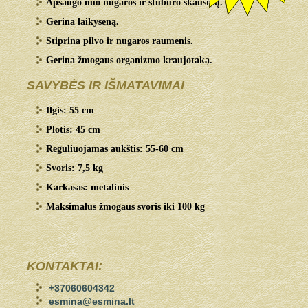
Apsaugo nuo nugaros ir stuburo skausmų.
Gerina laikyseną.
Stiprina pilvo ir nugaros raumenis.
Gerina žmogaus organizmo kraujotaką.
SAVYBĖS IR IŠMATAVIMAI
Ilgis: 55 cm
Plotis: 45 cm
Reguliuojamas aukštis: 55-60 cm
Svoris: 7,5 kg
Karkasas: metalinis
Maksimalus žmogaus svoris iki 100 kg
KONTAKTAI:
+37060604342
esmina@esmina.lt