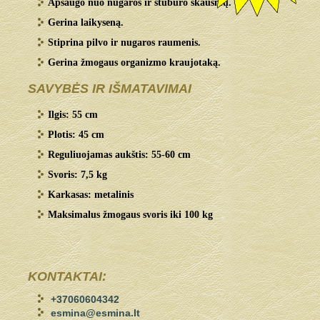
Apsaugo nuo nugaros ir stuburo skausmų.
Gerina laikyseną.
Stiprina pilvo ir nugaros raumenis.
Gerina žmogaus organizmo kraujotaką.
SAVYBĖS IR IŠMATAVIMAI
Ilgis: 55 cm
Plotis: 45 cm
Reguliuojamas aukštis: 55-60 cm
Svoris: 7,5 kg
Karkasas: metalinis
Maksimalus žmogaus svoris iki 100 kg
KONTAKTAI:
+37060604342
esmina@esmina.lt