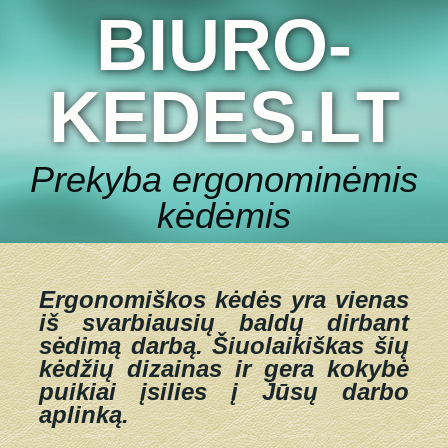
BIURO-
KEDES.LT
Prekyba ergonominėmis
kėdėmis
Ergonomiškos kėdės yra vienas
iš svarbiausių baldų dirbant
sėdimą darbą.
Šiuolaikiškas šių
kėdžių dizainas ir gera kokybė
puikiai įsilies į Jūsų darbo
aplinką.