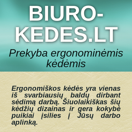
BIURO-
KEDES.LT
Prekyba ergonominėmis
kėdėmis
Ergonomiškos kėdės yra vienas
iš svarbiausių baldų dirbant
sėdimą darbą.
Šiuolaikiškas šių
kėdžių dizainas ir gera kokybė
puikiai įsilies į Jūsų darbo
aplinką.