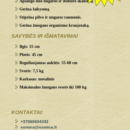
Apsaugo nuo nugaros ir stuburo skausmų.
Gerina laikyseną.
Stiprina pilvo ir nugaros raumenis.
Gerina žmogaus organizmo kraujotaką.
SAVYBĖS IR IŠMATAVIMAI
Ilgis: 55 cm
Plotis: 45 cm
Reguliuojamas aukštis: 55-60 cm
Svoris: 7,5 kg
Karkasas: metalinis
Maksimalus žmogaus svoris iki 100 kg
KONTAKTAI:
+37060604342
esmina@esmina.lt