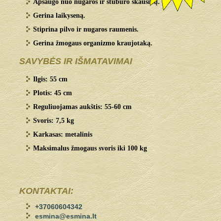
Apsaugo nuo nugaros ir stuburo skausmų.
Gerina laikyseną.
Stiprina pilvo ir nugaros raumenis.
Gerina žmogaus organizmo kraujotaką.
SAVYBĖS IR IŠMATAVIMAI
Ilgis: 55 cm
Plotis: 45 cm
Reguliuojamas aukštis: 55-60 cm
Svoris: 7,5 kg
Karkasas: metalinis
Maksimalus žmogaus svoris iki 100 kg
KONTAKTAI:
+37060604342
esmina@esmina.lt