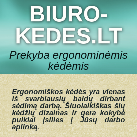
BIURO-
KEDES.LT
Prekyba ergonominėmis
kėdėmis
Ergonomiškos kėdės yra vienas
iš svarbiausių baldų dirbant
sėdimą darbą.
Šiuolaikiškas šių
kėdžių dizainas ir gera kokybė
puikiai įsilies į Jūsų darbo
aplinką.