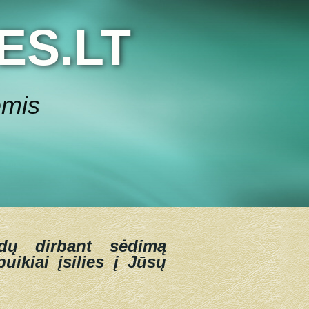
ES.LT
ėmis
dų dirbant sėdimą
uikiai įsilies į Jūsų