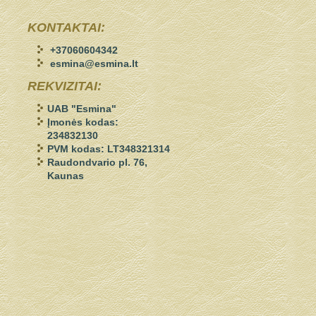
KONTAKTAI:
+37060604342
esmina@esmina.lt
REKVIZITAI:
UAB "Esmina"
Įmonės kodas:
234832130
PVM kodas: LT348321314
Raudondvario pl. 76,
Kaunas