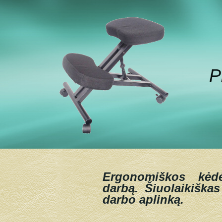
P
Ergonomiškos kėd
darbą.
Šiuolaikiškas
darbo aplinką.