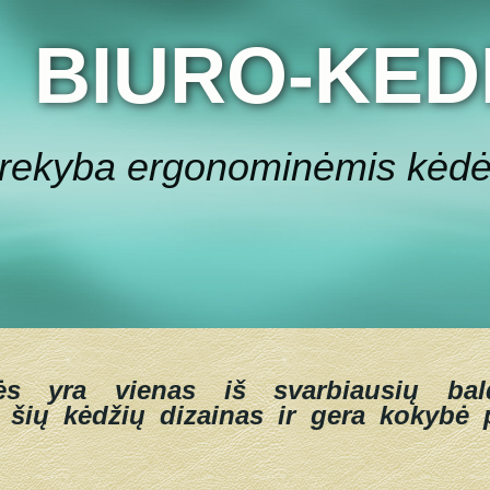
BIURO-KED
rekyba ergonominėmis kėd
ės yra vienas iš svarbiausių bal
 šių kėdžių dizainas ir gera kokybė p