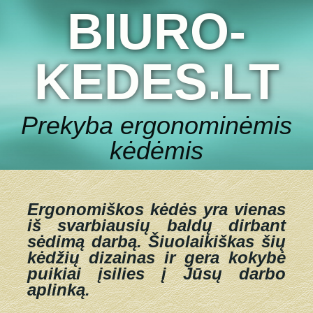
BIURO-
KEDES.LT
Prekyba ergonominėmis
kėdėmis
Ergonomiškos kėdės yra vienas
iš svarbiausių baldų dirbant
sėdimą darbą.
Šiuolaikiškas šių
kėdžių dizainas ir gera kokybė
puikiai įsilies į Jūsų darbo
aplinką.