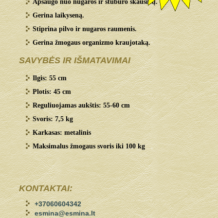
Apsaugo nuo nugaros ir stuburo skausmų.
Gerina laikyseną.
Stiprina pilvo ir nugaros raumenis.
Gerina žmogaus organizmo kraujotaką.
SAVYBĖS IR IŠMATAVIMAI
Ilgis: 55 cm
Plotis: 45 cm
Reguliuojamas aukštis: 55-60 cm
Svoris: 7,5 kg
Karkasas: metalinis
Maksimalus žmogaus svoris iki 100 kg
KONTAKTAI:
+37060604342
esmina@esmina.lt