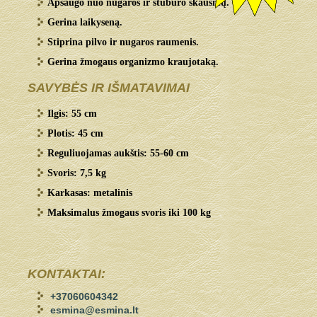
Apsaugo nuo nugaros ir stuburo skausmų.
Gerina laikyseną.
Stiprina pilvo ir nugaros raumenis.
Gerina žmogaus organizmo kraujotaką.
SAVYBĖS IR IŠMATAVIMAI
Ilgis: 55 cm
Plotis: 45 cm
Reguliuojamas aukštis: 55-60 cm
Svoris: 7,5 kg
Karkasas: metalinis
Maksimalus žmogaus svoris iki 100 kg
KONTAKTAI:
+37060604342
esmina@esmina.lt