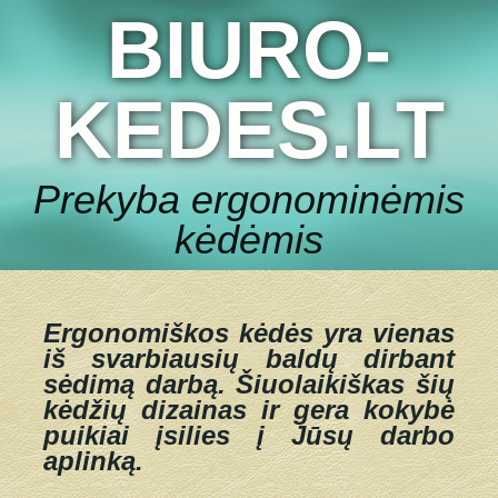
BIURO-
KEDES.LT
Prekyba ergonominėmis
kėdėmis
Ergonomiškos kėdės yra vienas
iš svarbiausių baldų dirbant
sėdimą darbą.
Šiuolaikiškas šių
kėdžių dizainas ir gera kokybė
puikiai įsilies į Jūsų darbo
aplinką.