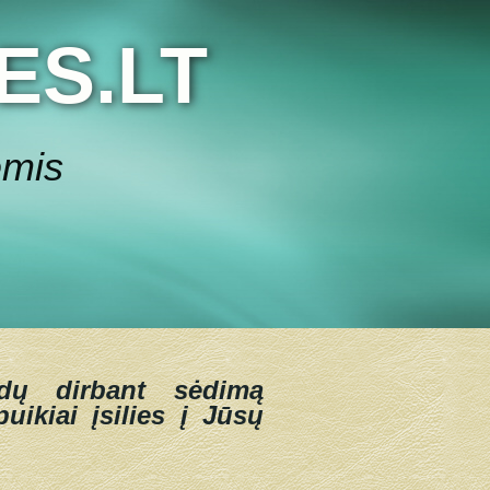
ES.LT
ėmis
dų dirbant sėdimą
uikiai įsilies į Jūsų