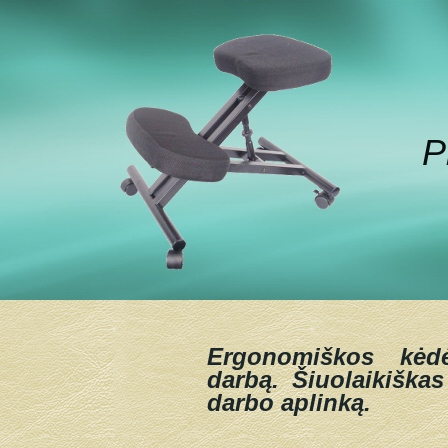
P
Ergonomiškos kėd
darbą.
Šiuolaikiškas
darbo aplinką.