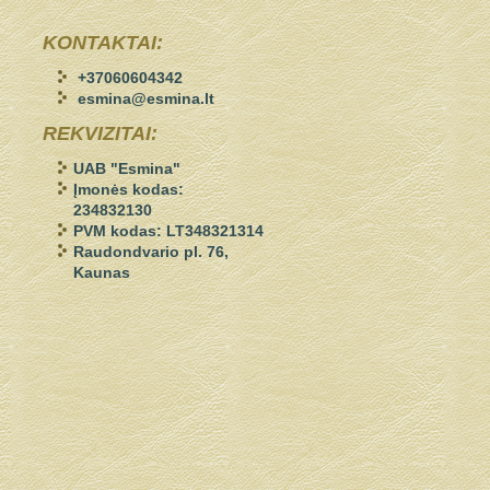
KONTAKTAI:
+37060604342
esmina@esmina.lt
REKVIZITAI:
UAB "Esmina"
Įmonės kodas:
234832130
PVM kodas: LT348321314
Raudondvario pl. 76,
Kaunas