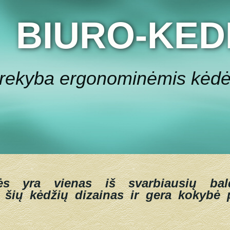
BIURO-KED
rekyba ergonominėmis kėd
ės yra vienas iš svarbiausių bal
 šių kėdžių dizainas ir gera kokybė p