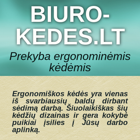
BIURO-
KEDES.LT
Prekyba ergonominėmis
kėdėmis
Ergonomiškos kėdės yra vienas
iš svarbiausių baldų dirbant
sėdimą darbą.
Šiuolaikiškas šių
kėdžių dizainas ir gera kokybė
puikiai įsilies į Jūsų darbo
aplinką.