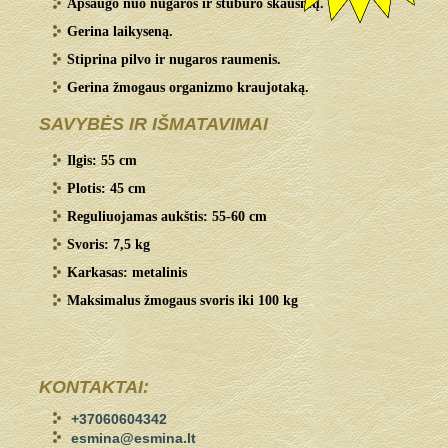
Apsaugo nuo nugaros ir stuburo skausmų.
Gerina laikyseną.
Stiprina pilvo ir nugaros raumenis.
Gerina žmogaus organizmo kraujotaką.
SAVYBĖS IR IŠMATAVIMAI
Ilgis: 55 cm
Plotis: 45 cm
Reguliuojamas aukštis: 55-60 cm
Svoris: 7,5 kg
Karkasas: metalinis
Maksimalus žmogaus svoris iki 100 kg
KONTAKTAI:
+37060604342
esmina@esmina.lt