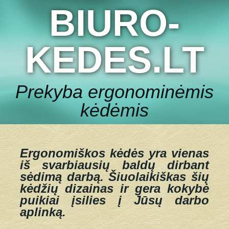
BIURO-
KEDES.LT
Prekyba ergonominėmis
kėdėmis
Ergonomiškos kėdės yra vienas
iš svarbiausių baldų dirbant
sėdimą darbą.
Šiuolaikiškas šių
kėdžių dizainas ir gera kokybė
puikiai įsilies į Jūsų darbo
aplinką.