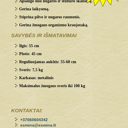
Apsaugo nuo nugaros ir stuburo skausmų.
Gerina laikyseną.
Stiprina pilvo ir nugaros raumenis.
Gerina žmogaus organizmo kraujotaką.
SAVYBĖS IR IŠMATAVIMAI
Ilgis: 55 cm
Plotis: 45 cm
Reguliuojamas aukštis: 55-60 cm
Svoris: 7,5 kg
Karkasas: metalinis
Maksimalus žmogaus svoris iki 100 kg
KONTAKTAI:
+37060604342
esmina@esmina.lt