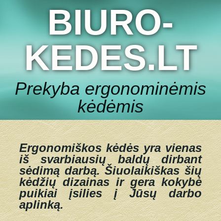
BIURO-
KEDES.LT
Prekyba ergonominėmis
kėdėmis
Ergonomiškos kėdės yra vienas
iš svarbiausių baldų dirbant
sėdimą darbą.
Šiuolaikiškas šių
kėdžių dizainas ir gera kokybė
puikiai įsilies į Jūsų darbo
aplinką.