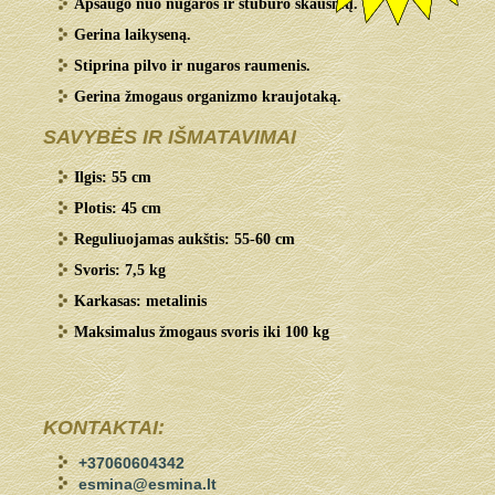
Apsaugo nuo nugaros ir stuburo skausmų.
Gerina laikyseną.
Stiprina pilvo ir nugaros raumenis.
Gerina žmogaus organizmo kraujotaką.
SAVYBĖS IR IŠMATAVIMAI
Ilgis: 55 cm
Plotis: 45 cm
Reguliuojamas aukštis: 55-60 cm
Svoris: 7,5 kg
Karkasas: metalinis
Maksimalus žmogaus svoris iki 100 kg
KONTAKTAI:
+37060604342
esmina@esmina.lt