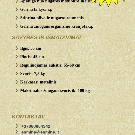
Apsaugo nuo nugaros ir stuburo skausmų.
Gerina laikyseną.
Stiprina pilvo ir nugaros raumenis.
Gerina žmogaus organizmo kraujotaką.
SAVYBĖS IR IŠMATAVIMAI
Ilgis: 55 cm
Plotis: 45 cm
Reguliuojamas aukštis: 55-60 cm
Svoris: 7,5 kg
Karkasas: metalinis
Maksimalus žmogaus svoris iki 100 kg
KONTAKTAI:
+37060604342
esmina@esmina.lt