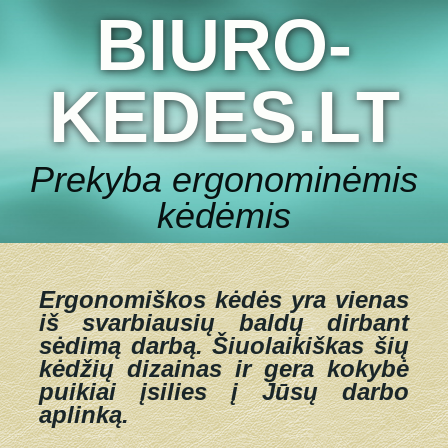
BIURO-
KEDES.LT
Prekyba ergonominėmis
kėdėmis
Ergonomiškos kėdės yra vienas
iš svarbiausių baldų dirbant
sėdimą darbą.
Šiuolaikiškas šių
kėdžių dizainas ir gera kokybė
puikiai įsilies į Jūsų darbo
aplinką.