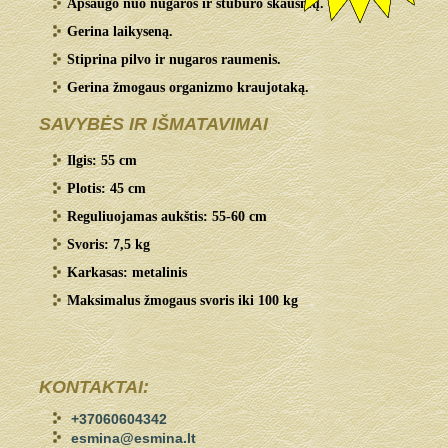
Apsaugo nuo nugaros ir stuburo skausmų.
Gerina laikyseną.
Stiprina pilvo ir nugaros raumenis.
Gerina žmogaus organizmo kraujotaką.
SAVYBĖS IR IŠMATAVIMAI
Ilgis: 55 cm
Plotis: 45 cm
Reguliuojamas aukštis: 55-60 cm
Svoris: 7,5 kg
Karkasas: metalinis
Maksimalus žmogaus svoris iki 100 kg
KONTAKTAI:
+37060604342
esmina@esmina.lt