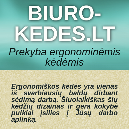
BIURO-
KEDES.LT
Prekyba ergonominėmis
kėdėmis
Ergonomiškos kėdės yra vienas
iš svarbiausių baldų dirbant
sėdimą darbą.
Šiuolaikiškas šių
kėdžių dizainas ir gera kokybė
puikiai įsilies į Jūsų darbo
aplinką.