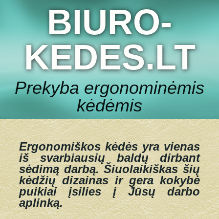
BIURO-
KEDES.LT
Prekyba ergonominėmis
kėdėmis
Ergonomiškos kėdės yra vienas
iš svarbiausių baldų dirbant
sėdimą darbą.
Šiuolaikiškas šių
kėdžių dizainas ir gera kokybė
puikiai įsilies į Jūsų darbo
aplinką.