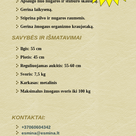
Apsaugo nuo nugaros ir stuburo skausmų.
Gerina laikyseną.
Stiprina pilvo ir nugaros raumenis.
Gerina žmogaus organizmo kraujotaką.
SAVYBĖS IR IŠMATAVIMAI
Ilgis: 55 cm
Plotis: 45 cm
Reguliuojamas aukštis: 55-60 cm
Svoris: 7,5 kg
Karkasas: metalinis
Maksimalus žmogaus svoris iki 100 kg
KONTAKTAI:
+37060604342
esmina@esmina.lt