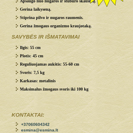
Apsaugo nuo nugaros ir stuburo skausmų.
Gerina laikyseną.
Stiprina pilvo ir nugaros raumenis.
Gerina žmogaus organizmo kraujotaką.
SAVYBĖS IR IŠMATAVIMAI
Ilgis: 55 cm
Plotis: 45 cm
Reguliuojamas aukštis: 55-60 cm
Svoris: 7,5 kg
Karkasas: metalinis
Maksimalus žmogaus svoris iki 100 kg
KONTAKTAI:
+37060604342
esmina@esmina.lt