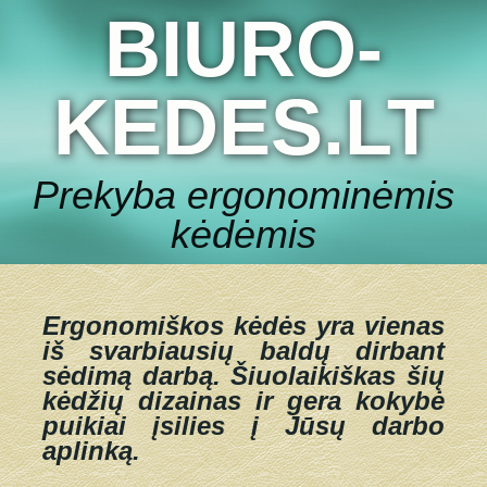
BIURO-
KEDES.LT
Prekyba ergonominėmis
kėdėmis
Ergonomiškos kėdės yra vienas
iš svarbiausių baldų dirbant
sėdimą darbą.
Šiuolaikiškas šių
kėdžių dizainas ir gera kokybė
puikiai įsilies į Jūsų darbo
aplinką.