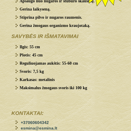
Apsaugo nuo nugaros ir stuburo skausmų.
Gerina laikyseną.
Stiprina pilvo ir nugaros raumenis.
Gerina žmogaus organizmo kraujotaką.
SAVYBĖS IR IŠMATAVIMAI
Ilgis: 55 cm
Plotis: 45 cm
Reguliuojamas aukštis: 55-60 cm
Svoris: 7,5 kg
Karkasas: metalinis
Maksimalus žmogaus svoris iki 100 kg
KONTAKTAI:
+37060604342
esmina@esmina.lt