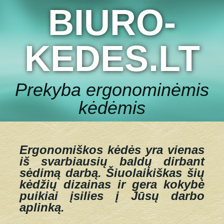
BIURO-
KEDES.LT
Prekyba ergonominėmis
kėdėmis
Ergonomiškos kėdės yra vienas
iš svarbiausių baldų dirbant
sėdimą darbą.
Šiuolaikiškas šių
kėdžių dizainas ir gera kokybė
puikiai įsilies į Jūsų darbo
aplinką.