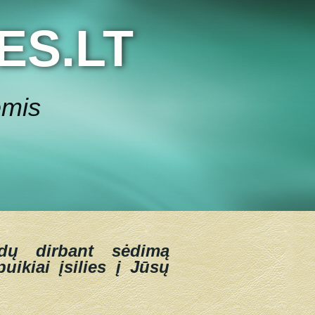
ES.LT
ėmis
dų dirbant sėdimą
uikiai įsilies į Jūsų