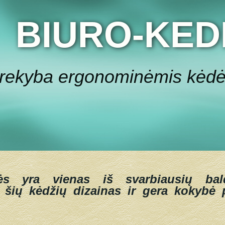
BIURO-KED
rekyba ergonominėmis kėd
ės yra vienas iš svarbiausių bal
 šių kėdžių dizainas ir gera kokybė p