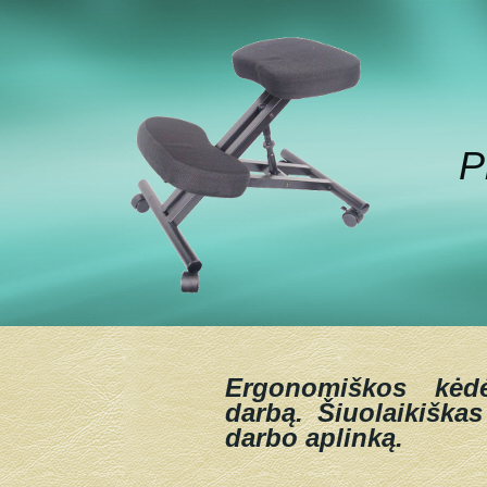
P
Ergonomiškos kėd
darbą.
Šiuolaikiškas
darbo aplinką.