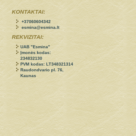
KONTAKTAI:
+37060604342
esmina@esmina.lt
REKVIZITAI:
UAB "Esmina"
Įmonės kodas:
234832130
PVM kodas: LT348321314
Raudondvario pl. 76,
Kaunas