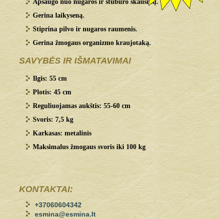
Apsaugo nuo nugaros ir stuburo skausmų.
Gerina laikyseną.
Stiprina pilvo ir nugaros raumenis.
Gerina žmogaus organizmo kraujotaką.
SAVYBĖS IR IŠMATAVIMAI
Ilgis: 55 cm
Plotis: 45 cm
Reguliuojamas aukštis: 55-60 cm
Svoris: 7,5 kg
Karkasas: metalinis
Maksimalus žmogaus svoris iki 100 kg
KONTAKTAI:
+37060604342
esmina@esmina.lt