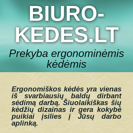
BIURO-
KEDES.LT
Prekyba ergonominėmis
kėdėmis
Ergonomiškos kėdės yra vienas
iš svarbiausių baldų dirbant
sėdimą darbą.
Šiuolaikiškas šių
kėdžių dizainas ir gera kokybė
puikiai įsilies į Jūsų darbo
aplinką.