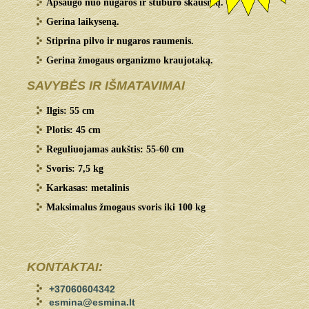
Apsaugo nuo nugaros ir stuburo skausmų.
Gerina laikyseną.
Stiprina pilvo ir nugaros raumenis.
Gerina žmogaus organizmo kraujotaką.
SAVYBĖS IR IŠMATAVIMAI
Ilgis: 55 cm
Plotis: 45 cm
Reguliuojamas aukštis: 55-60 cm
Svoris: 7,5 kg
Karkasas: metalinis
Maksimalus žmogaus svoris iki 100 kg
KONTAKTAI:
+37060604342
esmina@esmina.lt