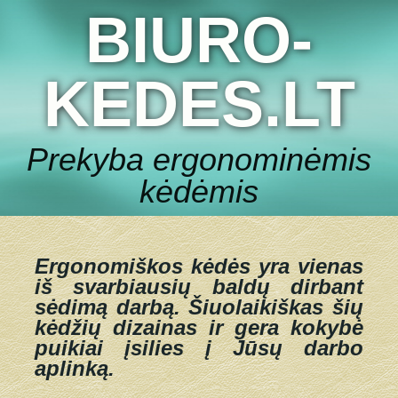
BIURO-
KEDES.LT
Prekyba ergonominėmis
kėdėmis
Ergonomiškos kėdės yra vienas
iš svarbiausių baldų dirbant
sėdimą darbą.
Šiuolaikiškas šių
kėdžių dizainas ir gera kokybė
puikiai įsilies į Jūsų darbo
aplinką.