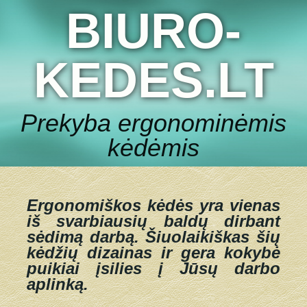
BIURO-
KEDES.LT
Prekyba ergonominėmis
kėdėmis
Ergonomiškos kėdės yra vienas
iš svarbiausių baldų dirbant
sėdimą darbą.
Šiuolaikiškas šių
kėdžių dizainas ir gera kokybė
puikiai įsilies į Jūsų darbo
aplinką.