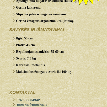
Apsaugo nuo nugaros ir stuburo skausmų.
Gerina laikyseną.
Stiprina pilvo ir nugaros raumenis.
Gerina žmogaus organizmo kraujotaką.
SAVYBĖS IR IŠMATAVIMAI
Ilgis: 55 cm
Plotis: 45 cm
Reguliuojamas aukštis: 55-60 cm
Svoris: 7,5 kg
Karkasas: metalinis
Maksimalus žmogaus svoris iki 100 kg
KONTAKTAI:
+37060604342
esmina@esmina.lt