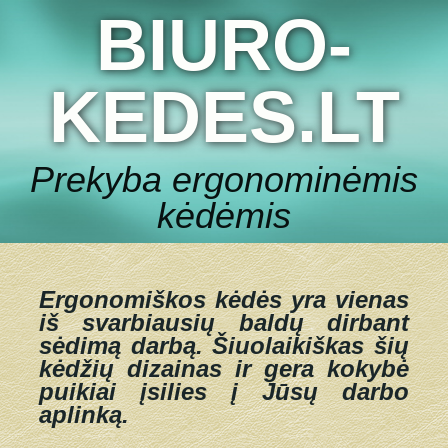
BIURO-
KEDES.LT
Prekyba ergonominėmis
kėdėmis
Ergonomiškos kėdės yra vienas
iš svarbiausių baldų dirbant
sėdimą darbą.
Šiuolaikiškas šių
kėdžių dizainas ir gera kokybė
puikiai įsilies į Jūsų darbo
aplinką.