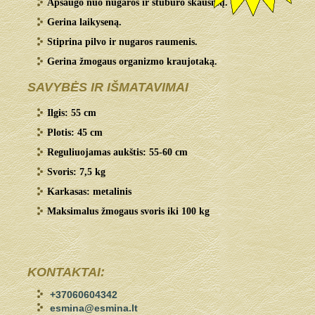
Apsaugo nuo nugaros ir stuburo skausmų.
Gerina laikyseną.
Stiprina pilvo ir nugaros raumenis.
Gerina žmogaus organizmo kraujotaką.
SAVYBĖS IR IŠMATAVIMAI
Ilgis: 55 cm
Plotis: 45 cm
Reguliuojamas aukštis: 55-60 cm
Svoris: 7,5 kg
Karkasas: metalinis
Maksimalus žmogaus svoris iki 100 kg
KONTAKTAI:
+37060604342
esmina@esmina.lt