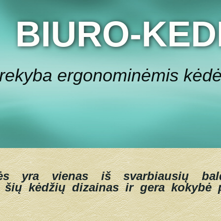
BIURO-KED
rekyba ergonominėmis kėd
ės yra vienas iš svarbiausių bal
 šių kėdžių dizainas ir gera kokybė p