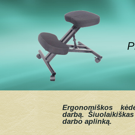
P
Ergonomiškos kėd
darbą.
Šiuolaikiškas
darbo aplinką.