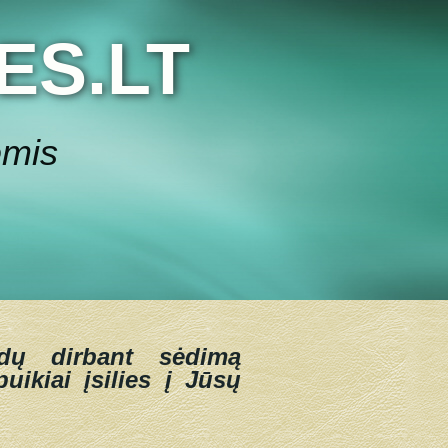
ES.LT
ėmis
dų dirbant sėdimą
uikiai įsilies į Jūsų