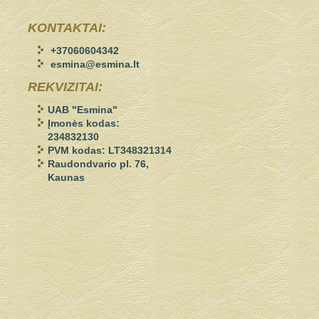
KONTAKTAI:
+37060604342
esmina@esmina.lt
REKVIZITAI:
UAB "Esmina"
Įmonės kodas:
234832130
PVM kodas: LT348321314
Raudondvario pl. 76,
Kaunas