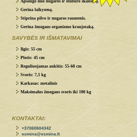
Apsaugo nuo nugaros ir stuburo skausmų.
Gerina laikyseną.
Stiprina pilvo ir nugaros raumenis.
Gerina žmogaus organizmo kraujotaką.
SAVYBĖS IR IŠMATAVIMAI
Ilgis: 55 cm
Plotis: 45 cm
Reguliuojamas aukštis: 55-60 cm
Svoris: 7,5 kg
Karkasas: metalinis
Maksimalus žmogaus svoris iki 100 kg
KONTAKTAI:
+37060604342
esmina@esmina.lt