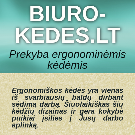
BIURO-
KEDES.LT
Prekyba ergonominėmis
kėdėmis
Ergonomiškos kėdės yra vienas
iš svarbiausių baldų dirbant
sėdimą darbą.
Šiuolaikiškas šių
kėdžių dizainas ir gera kokybė
puikiai įsilies į Jūsų darbo
aplinką.