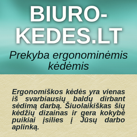
BIURO-
KEDES.LT
Prekyba ergonominėmis
kėdėmis
Ergonomiškos kėdės yra vienas
iš svarbiausių baldų dirbant
sėdimą darbą.
Šiuolaikiškas šių
kėdžių dizainas ir gera kokybė
puikiai įsilies į Jūsų darbo
aplinką.