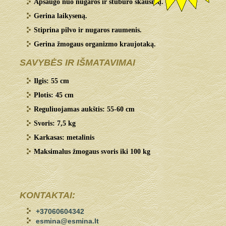
Apsaugo nuo nugaros ir stuburo skausmų.
Gerina laikyseną.
Stiprina pilvo ir nugaros raumenis.
Gerina žmogaus organizmo kraujotaką.
SAVYBĖS IR IŠMATAVIMAI
Ilgis: 55 cm
Plotis: 45 cm
Reguliuojamas aukštis: 55-60 cm
Svoris: 7,5 kg
Karkasas: metalinis
Maksimalus žmogaus svoris iki 100 kg
KONTAKTAI:
+37060604342
esmina@esmina.lt