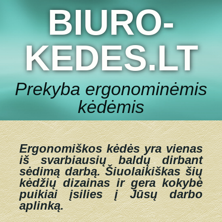
BIURO-
KEDES.LT
Prekyba ergonominėmis
kėdėmis
Ergonomiškos kėdės yra vienas
iš svarbiausių baldų dirbant
sėdimą darbą.
Šiuolaikiškas šių
kėdžių dizainas ir gera kokybė
puikiai įsilies į Jūsų darbo
aplinką.