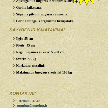
Apsaugo nuo nugaros ir stuburo skausmų.
Gerina laikyseną.
Stiprina pilvo ir nugaros raumenis.
Gerina žmogaus organizmo kraujotaką.
SAVYBĖS IR IŠMATAVIMAI
Ilgis: 55 cm
Plotis: 45 cm
Reguliuojamas aukštis: 55-60 cm
Svoris: 7,5 kg
Karkasas: metalinis
Maksimalus žmogaus svoris iki 100 kg
KONTAKTAI:
+37060604342
esmina@esmina.lt