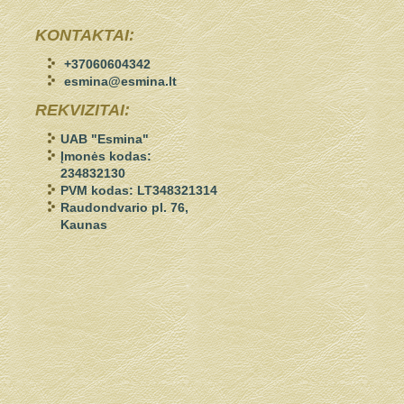
KONTAKTAI:
+37060604342
esmina@esmina.lt
REKVIZITAI:
UAB "Esmina"
Įmonės kodas:
234832130
PVM kodas: LT348321314
Raudondvario pl. 76,
Kaunas