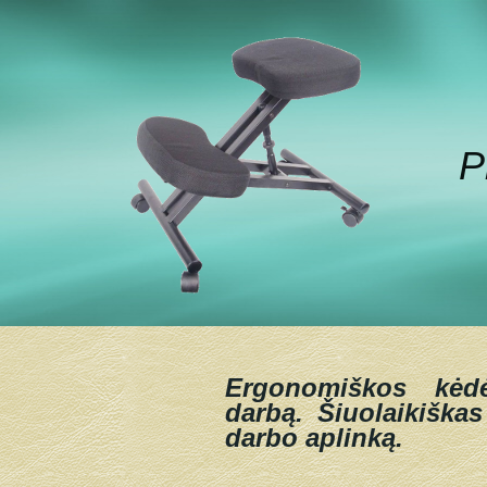
P
Ergonomiškos kėd
darbą.
Šiuolaikiškas
darbo aplinką.