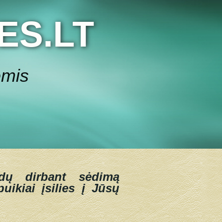
ES.LT
ėmis
dų dirbant sėdimą
uikiai įsilies į Jūsų