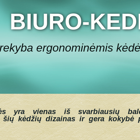
BIURO-KED
rekyba ergonominėmis kėd
ės yra vienas iš svarbiausių bal
 šių kėdžių dizainas ir gera kokybė p