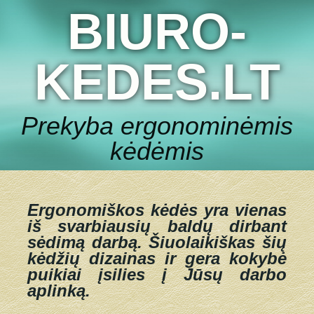
BIURO-
KEDES.LT
Prekyba ergonominėmis
kėdėmis
Ergonomiškos kėdės yra vienas
iš svarbiausių baldų dirbant
sėdimą darbą.
Šiuolaikiškas šių
kėdžių dizainas ir gera kokybė
puikiai įsilies į Jūsų darbo
aplinką.