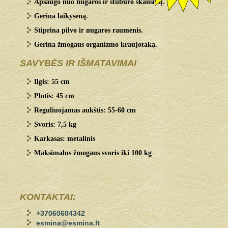
Apsaugo nuo nugaros ir stuburo skausmų.
Gerina laikyseną.
Stiprina pilvo ir nugaros raumenis.
Gerina žmogaus organizmo kraujotaką.
SAVYBĖS IR IŠMATAVIMAI
Ilgis: 55 cm
Plotis: 45 cm
Reguliuojamas aukštis: 55-60 cm
Svoris: 7,5 kg
Karkasas: metalinis
Maksimalus žmogaus svoris iki 100 kg
KONTAKTAI:
+37060604342
esmina@esmina.lt