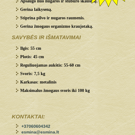
Apsaugo nuo nugaros ir stuburo skausmų.
Gerina laikyseną.
Stiprina pilvo ir nugaros raumenis.
Gerina žmogaus organizmo kraujotaką.
SAVYBĖS IR IŠMATAVIMAI
Ilgis: 55 cm
Plotis: 45 cm
Reguliuojamas aukštis: 55-60 cm
Svoris: 7,5 kg
Karkasas: metalinis
Maksimalus žmogaus svoris iki 100 kg
KONTAKTAI:
+37060604342
esmina@esmina.lt