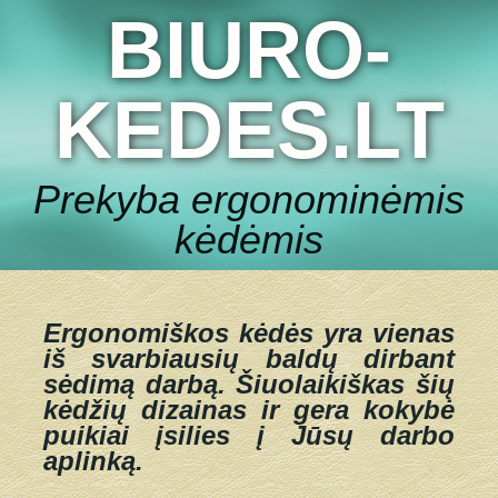
BIURO-
KEDES.LT
Prekyba ergonominėmis
kėdėmis
Ergonomiškos kėdės yra vienas
iš svarbiausių baldų dirbant
sėdimą darbą.
Šiuolaikiškas šių
kėdžių dizainas ir gera kokybė
puikiai įsilies į Jūsų darbo
aplinką.